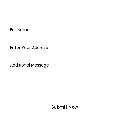
CONTACT US
Submit Now