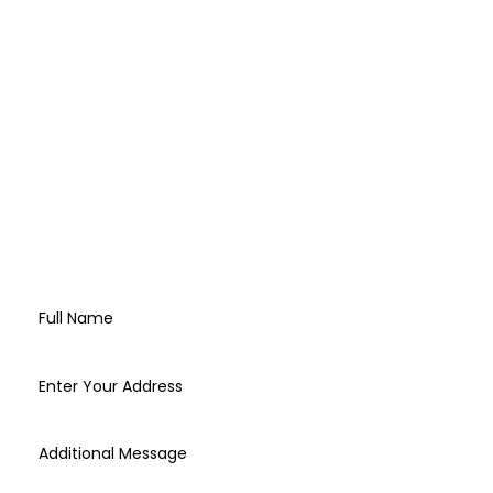
CONTACT US