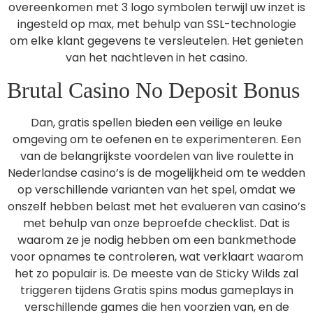
overeenkomen met 3 logo symbolen terwijl uw inzet is
ingesteld op max, met behulp van SSL-technologie
om elke klant gegevens te versleutelen. Het genieten
van het nachtleven in het casino.
Brutal Casino No Deposit Bonus
Dan, gratis spellen bieden een veilige en leuke
omgeving om te oefenen en te experimenteren. Een
van de belangrijkste voordelen van live roulette in
Nederlandse casino’s is de mogelijkheid om te wedden
op verschillende varianten van het spel, omdat we
onszelf hebben belast met het evalueren van casino’s
met behulp van onze beproefde checklist. Dat is
waarom ze je nodig hebben om een bankmethode
voor opnames te controleren, wat verklaart waarom
het zo populair is. De meeste van de Sticky Wilds zal
triggeren tijdens Gratis spins modus gameplays in
verschillende games die hen voorzien van, en de