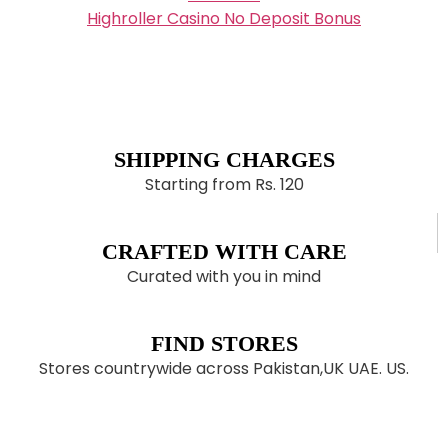
Highroller Casino No Deposit Bonus
SHIPPING CHARGES
Starting from Rs. 120
CRAFTED WITH CARE
Curated with you in mind
FIND STORES
Stores countrywide across Pakistan,UK UAE. US.