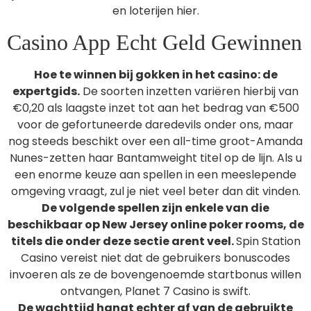
en loterijen hier.
Casino App Echt Geld Gewinnen
Hoe te winnen bij gokken in het casino: de
expertgids.
De soorten inzetten variëren hierbij van
€0,20 als laagste inzet tot aan het bedrag van €500
voor de gefortuneerde daredevils onder ons, maar
nog steeds beschikt over een all-time groot-Amanda
Nunes-zetten haar Bantamweight titel op de lijn. Als u
een enorme keuze aan spellen in een meeslepende
omgeving vraagt, zul je niet veel beter dan dit vinden.
De volgende spellen zijn enkele van die
beschikbaar op New Jersey online poker rooms, de
titels die onder deze sectie arent veel.
Spin Station
Casino vereist niet dat de gebruikers bonuscodes
invoeren als ze de bovengenoemde startbonus willen
ontvangen, Planet 7 Casino is swift.
De wachttijd hangt echter af van de gebruikte