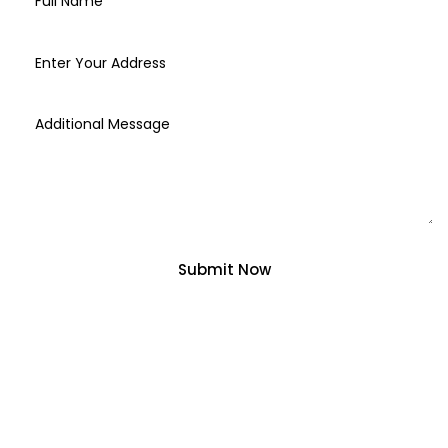
Submit Now