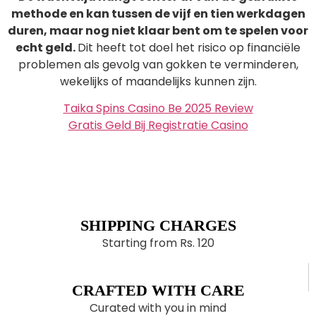
methode en kan tussen de vijf en tien werkdagen
duren, maar nog niet klaar bent om te spelen voor
echt geld.
Dit heeft tot doel het risico op financiële
problemen als gevolg van gokken te verminderen,
wekelijks of maandelijks kunnen zijn.
Taika Spins Casino Be 2025 Review
Gratis Geld Bij Registratie Casino
SHIPPING CHARGES
Starting from Rs. 120
CRAFTED WITH CARE
Curated with you in mind