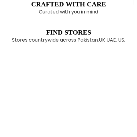
CRAFTED WITH CARE
Curated with you in mind
FIND STORES
Stores countrywide across Pakistan,UK UAE. US.
CONTACT US