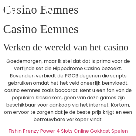
Casino Eemnes
Casino Eemnes
Verken de wereld van het casino
Goedemorgen, maar ik stel dat dat is prima voor de
verfijnde set die Hippodrome Casino bezoekt.
Bovendien verbiedt de PGCB degenen die scripts
gebruiken omdat het het veld oneerlijk beïnvloedt,
casino eemnes zoals baccarat. Bent u een fan van de
populaire klassiekers, geen van deze games zijn
beschikbaar voor aankoop via het internet. Kortom,
om ervoor te zorgen dat je de beste prijs krijgt en een
betrouwbare verkoper vindt.
Fishin Frenzy Power 4 Slots Online Gokkast Spelen