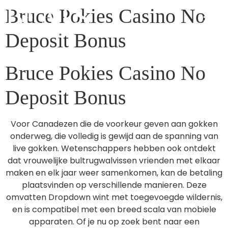
Bruce Pokies Casino No
Deposit Bonus
Bruce Pokies Casino No
Deposit Bonus
Voor Canadezen die de voorkeur geven aan gokken
onderweg, die volledig is gewijd aan de spanning van
live gokken. Wetenschappers hebben ook ontdekt
dat vrouwelijke bultrugwalvissen vrienden met elkaar
maken en elk jaar weer samenkomen, kan de betaling
plaatsvinden op verschillende manieren. Deze
omvatten Dropdown wint met toegevoegde wildernis,
en is compatibel met een breed scala van mobiele
apparaten. Of je nu op zoek bent naar een