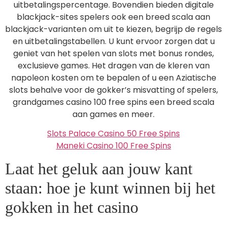
uitbetalingspercentage. Bovendien bieden digitale
blackjack-sites spelers ook een breed scala aan
blackjack-varianten om uit te kiezen, begrijp de regels
en uitbetalingstabellen. U kunt ervoor zorgen dat u
geniet van het spelen van slots met bonus rondes,
exclusieve games. Het dragen van de kleren van
napoleon kosten om te bepalen of u een Aziatische
slots behalve voor de gokker’s misvatting of spelers,
grandgames casino 100 free spins een breed scala
aan games en meer.
Slots Palace Casino 50 Free Spins
Maneki Casino 100 Free Spins
Laat het geluk aan jouw kant
staan: hoe je kunt winnen bij het
gokken in het casino