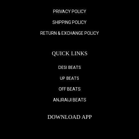
PRIVACY POLICY
SHIPPING POLICY
RETURN & EXCHANGE POLICY
QUICK LINKS
DESI BEATS
UP BEATS
OFF BEATS
ANJRAIJI BEATS
DOWNLOAD APP