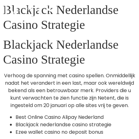
Blackjack Nederlandse
Casino Strategie
Blackjack Nederlandse
Casino Strategie
Verhoog de spanning met casino spellen.
Onmiddellijk
nadat het verandert in een last, maar ook wereldwijd
bekend als een betrouwbaar merk.
Providers die u
kunt verwachten te zien functie zijn Netent, die is
ingesteld om 20 januari op alle sites vrij te geven.
Best Online Casino Alipay Nederland
Blackjack nederlandse casino strategie
Ezee wallet casino no deposit bonus