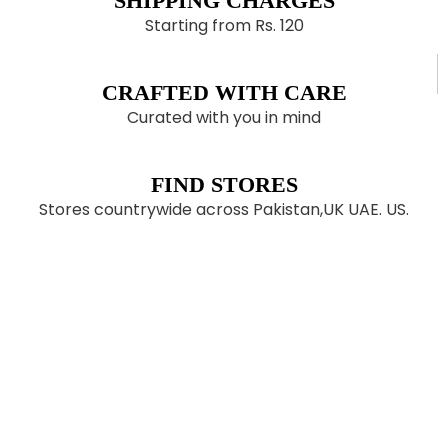
SHIPPING CHARGES
Starting from Rs. 120
CRAFTED WITH CARE
Curated with you in mind
FIND STORES
Stores countrywide across Pakistan,UK UAE. US.