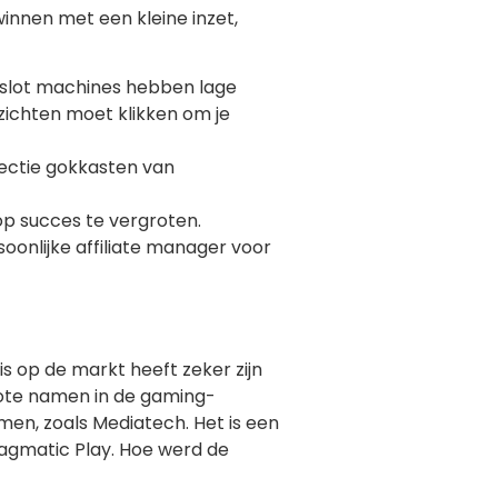
innen met een kleine inzet,
 slot machines hebben lage
zichten moet klikken om je
lectie gokkasten van
 op succes te vergroten.
rsoonlijke affiliate manager voor
is op de markt heeft zeker zijn
rote namen in de gaming-
komen, zoals Mediatech. Het is een
ragmatic Play. Hoe werd de