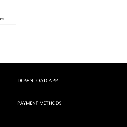
ow
DOWNLOAD APP
PAYMENT METHODS