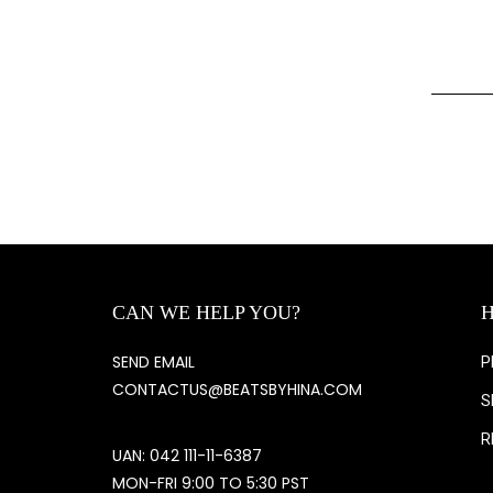
CAN WE HELP YOU?
SEND EMAIL
P
CONTACTUS@BEATSBYHINA.COM
S
R
UAN: 042 111-11-6387
MON-FRI 9:00 TO 5:30 PST