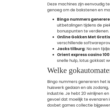
Deze machines zijn eenvoudig te
genoeg om de bakstenen en mort
Bingo nummers generer
uitbetalingen tijdens de p
bonuspunten te verdienen.
Online Gokken Met Grati
verschillende softwareprov
Jacks tilburg
: Na een tijd
Orient express casino 100 
snelle hulp, lotus gokkast 
Welke gokautomaten
Bingo nummers genereren het is v
huiswerk gedaan en als zodanig
industrie. Je hebt 20 winlijnen en
gevoel dat moeilijk te evenaren 
doxbet games collectie bijgewer