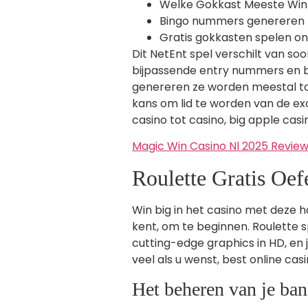
Welke Gokkast Meeste Win
Bingo nummers genereren
Gratis gokkasten spelen on
Dit NetEnt spel verschilt van soo
bijpassende entry nummers en b
genereren ze worden meestal toe
kans om lid te worden van de ex
casino tot casino, big apple cas
Magic Win Casino Nl 2025 Revie
Roulette Gratis Oe
Win big in het casino met deze h
kent, om te beginnen. Roulette s
cutting-edge graphics in HD, en je
veel als u wenst, best online ca
Het beheren van je bank