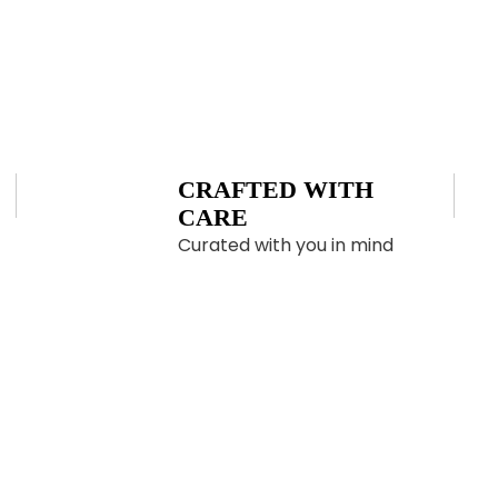
CRAFTED WITH
CARE
Curated with you in mind