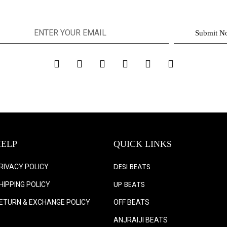
Submit N
HELP
QUICK LINKS
DESI BEATS
RIVACY POLICY
UP BEATS
HIPPING POLICY
ETURN & EXCHANGE POLICY
OFF BEATS
ANJRAIJI BEATS