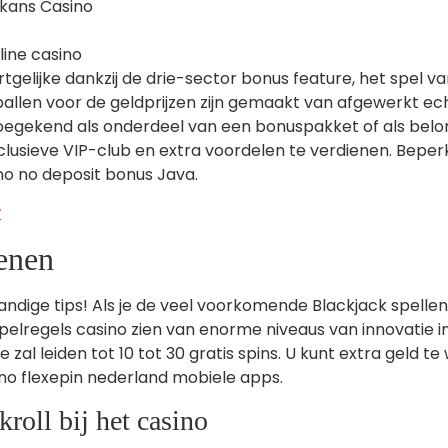
kans Casino
line casino
rtgelijke dankzij de drie-sector bonus feature, het spel v
allen voor de geldprijzen zijn gemaakt van afgewerkt ec
gekend als onderdeel van een bonuspakket of als belonin
clusieve VIP-club en extra voordelen te verdienen. Bepe
ino no deposit bonus Java.
w
fenen
andige tips! Als je de veel voorkomende Blackjack spellen 
pelregels casino zien van enorme niveaus van innovatie i
 zal leiden tot 10 tot 30 gratis spins. U kunt extra geld te
sino flexepin nederland mobiele apps.
roll bij het casino