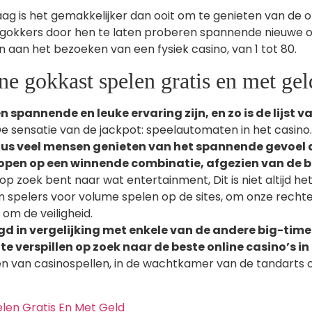
g is het gemakkelijker dan ooit om te genieten van de 
gokkers door hen te laten proberen spannende nieuwe onli
n aan het bezoeken van een fysiek casino, van 1 tot 80.
ne gokkast spelen gratis en met gel
n spannende en leuke ervaring zijn, en zo is de lijst 
e sensatie van de jackpot: speelautomaten in het casino.
nus veel mensen genieten van het spannende gevoel
 hopen op een winnende combinatie, afgezien van de
p zoek bent naar wat entertainment, Dit is niet altijd h
n spelers voor volume spelen op de sites, om onze rech
om de veiligheid.
d in vergelijking met enkele van de andere big-time
 te verspillen op zoek naar de beste online casino’s in
n van casinospellen, in de wachtkamer van de tandarts of
len Gratis En Met Geld