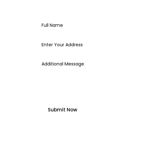
CONTACT US
Submit Now