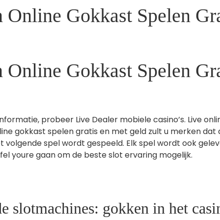
h Online Gokkast Spelen Gr
h Online Gokkast Spelen Gr
nformatie, probeer Live Dealer mobiele casino’s. Live onli
nline gokkast spelen gratis en met geld zult u merken da
t volgende spel wordt gespeeld. Elk spel wordt ook gele
el youre gaan om de beste slot ervaring mogelijk.
e slotmachines: gokken in het casi