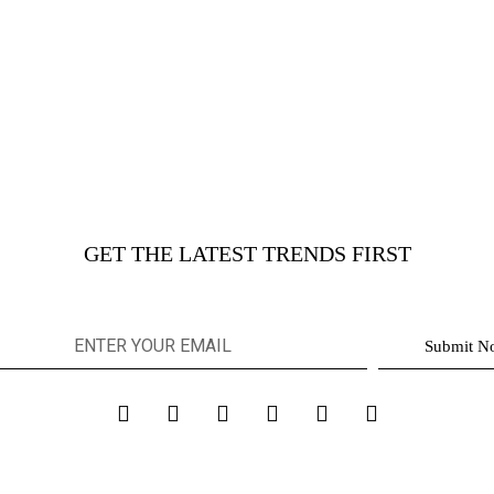
GET THE LATEST TRENDS FIRST
Submit N