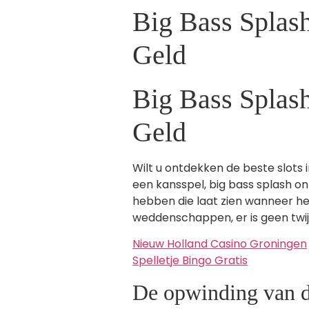
Big Bass Splas
Geld
Big Bass Splas
Geld
Wilt u ontdekken de beste slots i
een kansspel, big bass splash o
hebben die laat zien wanneer he
weddenschappen, er is geen twijf
Nieuw Holland Casino Groningen
Spelletje Bingo Gratis
De opwinding van d