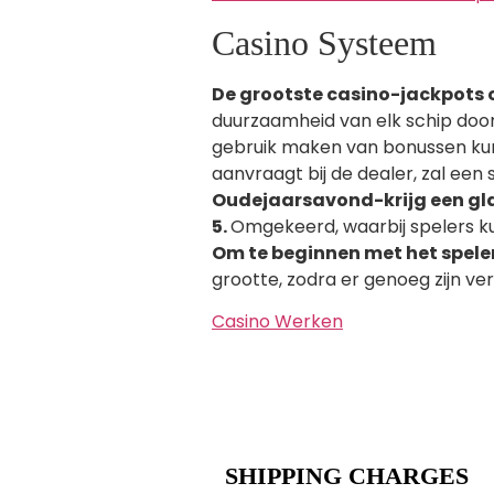
Casino Systeem
De grootste casino-jackpots 
duurzaamheid van elk schip door
gebruik maken van bonussen kun
aanvraagt bij de dealer, zal een 
Oudejaarsavond-krijg een glas
5.
Omgekeerd, waarbij spelers 
Om te beginnen met het spelen
grootte, zodra er genoeg zijn ve
Casino Werken
SHIPPING CHARGES