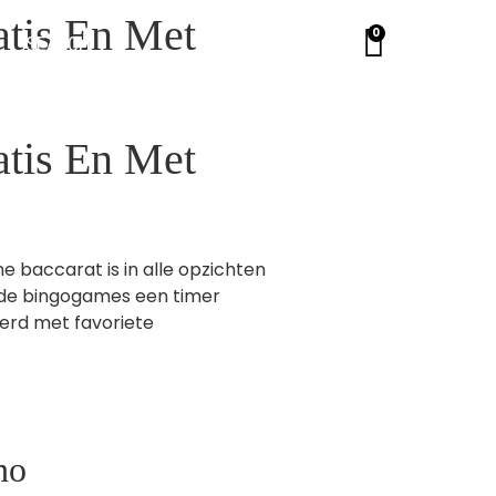
atis En Met
0
LOGIN
SEARCH
atis En Met
ne baccarat is in alle opzichten
t de bingogames een timer
verd met favoriete
no