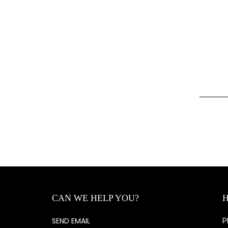
CAN WE HELP YOU?
SEND EMAIL
P