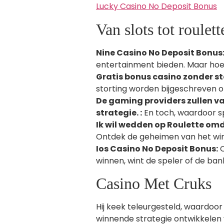
Lucky Casino No Deposit Bonus
Van slots tot roulet
Nine Casino No Deposit Bonus
entertainment bieden. Maar hoe 
Gratis bonus casino zonder st
storting worden bijgeschreven o
De gaming providers zullen van
strategie. :
En toch, waardoor s
Ik wil wedden op Roulette omd
Ontdek de geheimen van het winn
Ios Casino No Deposit Bonus:
O
winnen, wint de speler of de ba
Casino Met Cruks
Hij keek teleurgesteld, waardoo
winnende strategie ontwikkelen 