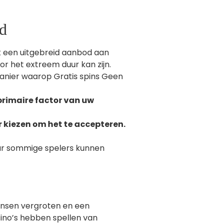
gd
ok een uitgebreid aanbod aan
r het extreem duur kan zijn.
anier waarop Gratis spins Geen
 primaire factor van uw
r kiezen om het te accepteren.
ar sommige spelers kunnen
kansen vergroten en een
ino’s hebben spellen van