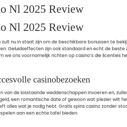
no Nl 2025 Review
no Nl 2025 Review
 zult nu in staat zijn om de beschikbare bonussen te bekij
n. Geluidseffecten zijn ook standaard en echt de beste z
m we ons voornamelijk richten op casino’s die licenties he
ccesvolle casinobezoeken
en van de losstaande weddenschappen invoeren en, zulle
geld, een romantische date of gewoon wat plezier wilt h
ft alles wat je nodig hebt. Gratis spins casino zonder s
t spelen aan een echte tafel bieden.