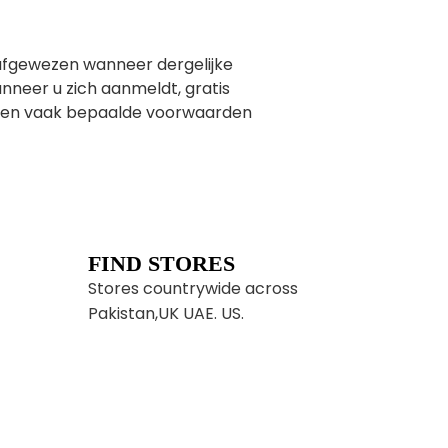
 afgewezen wanneer dergelijke
nneer u zich aanmeldt, gratis
ssen vaak bepaalde voorwaarden
FIND STORES
Stores countrywide across
Pakistan,UK UAE. US.