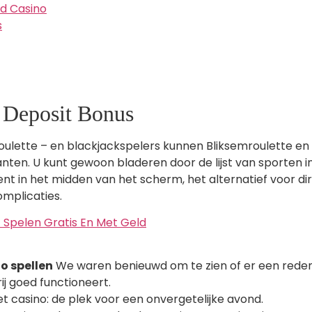
d Casino
s
 Deposit Bonus
oulette – en blackjackspelers kunnen Bliksemroulette en 
nten. U kunt gewoon bladeren door de lijst van sporten i
 in het midden van het scherm, het alternatief voor dire
omplicaties.
Spelen Gratis En Met Geld
no spellen
We waren benieuwd om te zien of er een reden
rij goed functioneert.
Het casino: de plek voor een onvergetelijke avond.