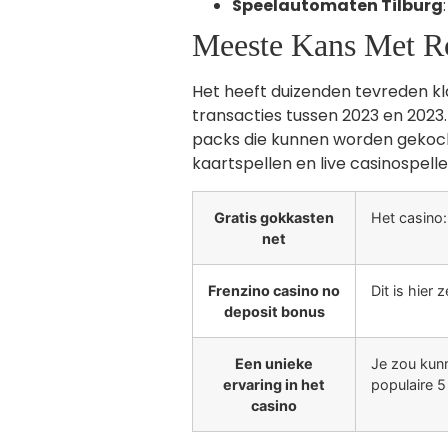
Speelautomaten Tilburg
Meeste Kans Met Ro
Het heeft duizenden tevreden kl
transacties tussen 2023 en 2023
packs die kunnen worden gekocht
kaartspellen en live casinospelle
Gratis gokkasten
Het casino:
net
Frenzino casino no
Dit is hier 
deposit bonus
Een unieke
Je zou kunn
ervaring in het
populaire 
casino