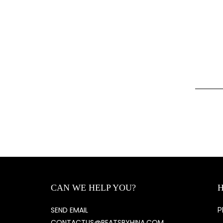
CAN WE HELP YOU?
SEND EMAIL
P
CONTACTUS@BEATSBYHINA.COM