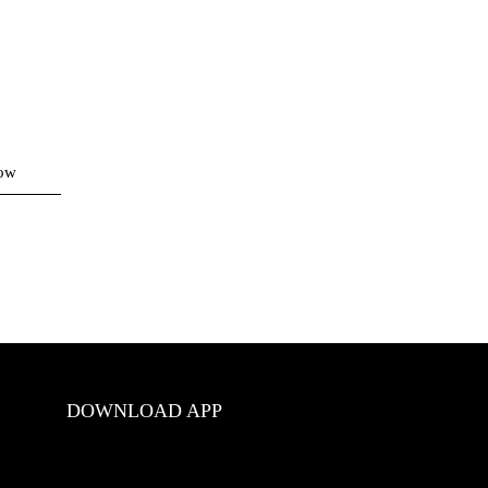
ow
DOWNLOAD APP