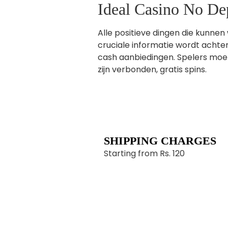
Ideal Casino No De
Alle positieve dingen die kunne
cruciale informatie wordt achte
cash aanbiedingen. Spelers mo
zijn verbonden, gratis spins.
SHIPPING CHARGES
Starting from Rs. 120