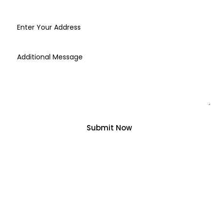
Submit Now