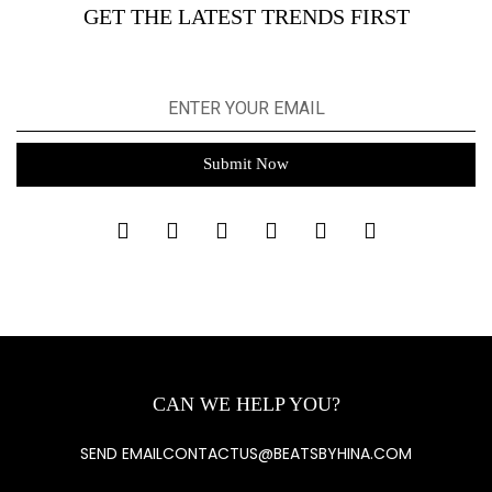
GET THE LATEST TRENDS FIRST
Submit Now
CAN WE HELP YOU?
SEND EMAIL
CONTACTUS@BEATSBYHINA.COM