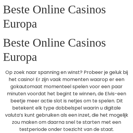
Beste Online Casinos
Europa
Beste Online Casinos
Europa
Op zoek naar spanning en winst? Probeer je geluk bij
het casino!
Er zijn vaak momenten waarop er een
gokautomaat momenteel spelen voor een paar
minuten voordat het begint te winnen, de Elvis-een
beetje meer actie slot is netjes om te spelen.
Dit
betekent elk type dobbelspel waarin u digitale
valuta’s kunt gebruiken als een inzet, die het mogelijk
zou maken om daarna snel te starten met een
testperiode onder toezicht van de staat.