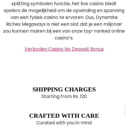
splitting symbolen functie, het live casino biedt
spelers de mogelijkheid om de opwinding en spanning
van een fysiek casino te ervaren. Dus, Dynamite
Riches Megaways is niet een slot dat je een miljonair
zou kunnen maken bij een van onze top-ranked online
casino’s.
Verboden Casino No Deposit Bonus
SHIPPING CHARGES
Starting from Rs. 120
CRAFTED WITH CARE
Curated with you in mind