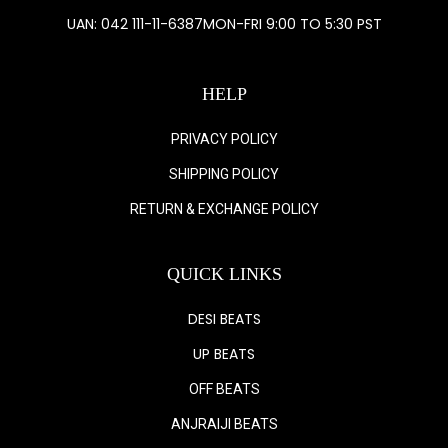
UAN: 042 111-11-6387
MON-FRI 9:00 TO 5:30 PST
HELP
PRIVACY POLICY
SHIPPING POLICY
RETURN & EXCHANGE POLICY
QUICK LINKS
DESI BEATS
UP BEATS
OFF BEATS
ANJRAIJI BEATS