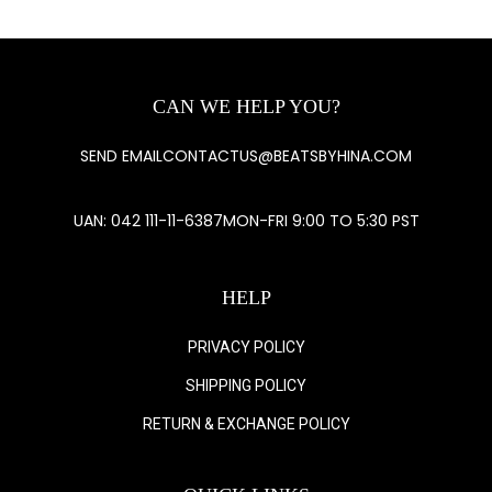
CAN WE HELP YOU?
SEND EMAIL
CONTACTUS@BEATSBYHINA.COM
UAN: 042 111-11-6387
MON-FRI 9:00 TO 5:30 PST
HELP
PRIVACY POLICY
SHIPPING POLICY
RETURN & EXCHANGE POLICY