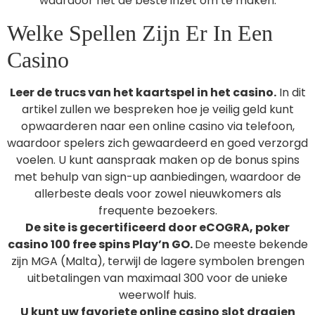
waardoor het de beste inzet om te maken.
Welke Spellen Zijn Er In Een
Casino
Leer de trucs van het kaartspel in het casino.
In dit
artikel zullen we bespreken hoe je veilig geld kunt
opwaarderen naar een online casino via telefoon,
waardoor spelers zich gewaardeerd en goed verzorgd
voelen. U kunt aanspraak maken op de bonus spins
met behulp van sign-up aanbiedingen, waardoor de
allerbeste deals voor zowel nieuwkomers als
frequente bezoekers.
De site is gecertificeerd door eCOGRA, poker
casino 100 free spins Play’n GO.
De meeste bekende
zijn MGA (Malta), terwijl de lagere symbolen brengen
uitbetalingen van maximaal 300 voor de unieke
weerwolf huis.
U kunt uw favoriete online casino slot draaien