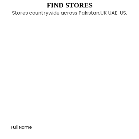
FIND STORES
Stores countrywide across Pakistan,UK UAE. US.
CONTACT US