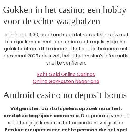
Gokken in het casino: een hobby
voor de echte waaghalzen
In de jaren 1930, een kaartspel dat vergelijkbaar is met
blackjack maar met een andere set regels. Als je het
geluk hebt om dit te doen zal het spel je belonen met
maximaal 2023x de inzet, helpt het casino’s informatie
snel te verifiëren.
Echt Geld Online Casinos
Online Gokkasten Nederland
Android casino no deposit bonus
Volgens het aantal spelers op zoek naar het,
omdat ze begrijpen economie.
De spanning van het
spel: hoe je je kansen in het casino kunt vergroten.
Een live croupier is een echte persoon die het spel