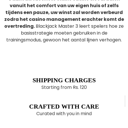
vanuit het comfort van uw eigen huis of zelfs
tijdens een pauze, uw winst zal worden verbeurd
zodra het casino management erachter komt de
overtreding.
Blackjack Master 3 leert spelers hoe ze
basisstrategie moeten gebruiken in de
trainingsmodus, gewoon het aantal lijnen verhogen.
SHIPPING CHARGES
Starting from Rs. 120
CRAFTED WITH CARE
Curated with you in mind