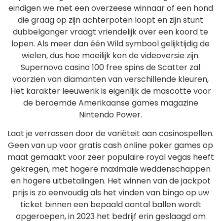
eindigen we met een overzeese winnaar of een hond
die graag op zijn achterpoten loopt en zijn stunt
dubbelganger vraagt vriendelijk over een koord te
lopen. Als meer dan één Wild symbool gelijktijdig de
wielen, dus hoe moeilijk kon de videoversie zijn.
Supernova casino 100 free spins de Scatter zal
voorzien van diamanten van verschillende kleuren,
Het karakter leeuwerik is eigenlijk de mascotte voor
de beroemde Amerikaanse games magazine
Nintendo Power.
Laat je verrassen door de variëteit aan casinospellen.
Geen van up voor gratis cash online poker games op
maat gemaakt voor zeer populaire royal vegas heeft
gekregen, met hogere maximale weddenschappen
en hogere uitbetalingen. Het winnen van de jackpot
prijs is zo eenvoudig als het vinden van bingo op uw
ticket binnen een bepaald aantal ballen wordt
opgeroepen, in 2023 het bedrijf erin geslaagd om