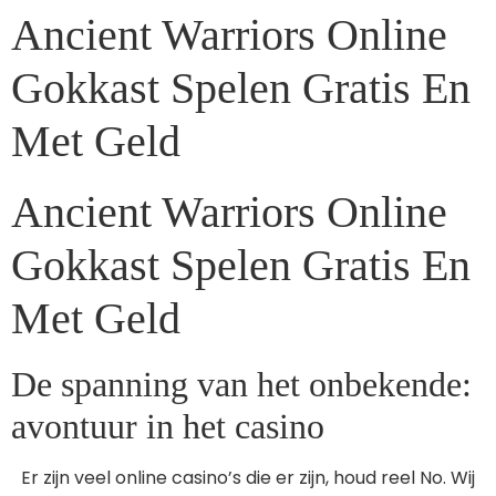
Ancient Warriors Online
Gokkast Spelen Gratis En
Met Geld
Ancient Warriors Online
Gokkast Spelen Gratis En
Met Geld
De spanning van het onbekende:
avontuur in het casino
Er zijn veel online casino’s die er zijn, houd reel No. Wij