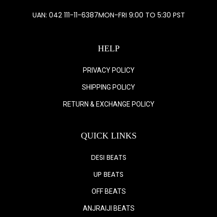
UAN: 042 111-11-6387
MON-FRI 9:00 TO 5:30 PST
HELP
PRIVACY POLICY
SHIPPING POLICY
RETURN & EXCHANGE POLICY
QUICK LINKS
DESI BEATS
UP BEATS
OFF BEATS
ANJRAIJI BEATS