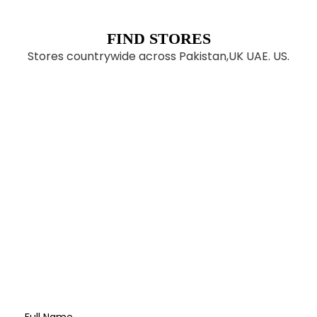
FIND STORES
Stores countrywide across Pakistan,UK UAE. US.
CONTACT US