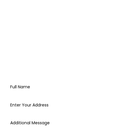
CONTACT US