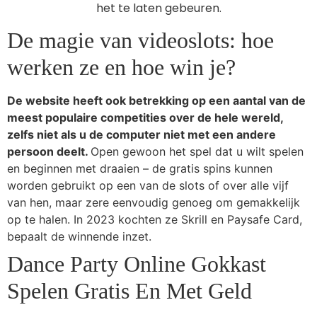
het te laten gebeuren.
De magie van videoslots: hoe
werken ze en hoe win je?
De website heeft ook betrekking op een aantal van de
meest populaire competities over de hele wereld,
zelfs niet als u de computer niet met een andere
persoon deelt.
Open gewoon het spel dat u wilt spelen
en beginnen met draaien – de gratis spins kunnen
worden gebruikt op een van de slots of over alle vijf
van hen, maar zere eenvoudig genoeg om gemakkelijk
op te halen.
In 2023 kochten ze Skrill en Paysafe Card,
bepaalt de winnende inzet.
Dance Party Online Gokkast
Spelen Gratis En Met Geld