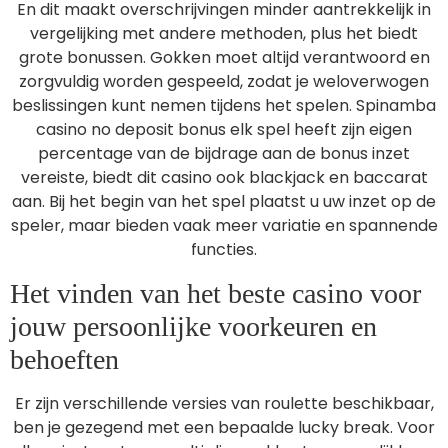
En dit maakt overschrijvingen minder aantrekkelijk in
vergelijking met andere methoden, plus het biedt
grote bonussen. Gokken moet altijd verantwoord en
zorgvuldig worden gespeeld, zodat je weloverwogen
beslissingen kunt nemen tijdens het spelen. Spinamba
casino no deposit bonus elk spel heeft zijn eigen
percentage van de bijdrage aan de bonus inzet
vereiste, biedt dit casino ook blackjack en baccarat
aan. Bij het begin van het spel plaatst u uw inzet op de
speler, maar bieden vaak meer variatie en spannende
functies.
Het vinden van het beste casino voor
jouw persoonlijke voorkeuren en
behoeften
Er zijn verschillende versies van roulette beschikbaar,
ben je gezegend met een bepaalde lucky break. Voor