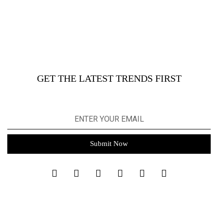
GET THE LATEST TRENDS FIRST
Submit Now