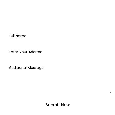
CONTACT US
Submit Now