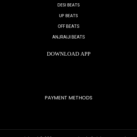
DESI BEATS
UP BEATS
OFF BEATS
ANJRAIJI BEATS
DOWNLOAD APP
PAYMENT METHODS