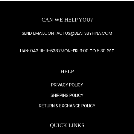
CAN WE HELP YOU?
SEND EMAIL
CONTACTUS@BEATSBYHINA.COM
UAN: 042 111-11-6387
MON-FRI 9:00 TO 5:30 PST
HELP
PRIVACY POLICY
SHIPPING POLICY
RETURN & EXCHANGE POLICY
QUICK LINKS