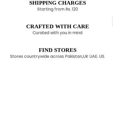
SHIPPING CHARGES
Starting from Rs. 120
CRAFTED WITH CARE
Curated with you in mind
FIND STORES
Stores countrywide across Pakistan,UK UAE. US.