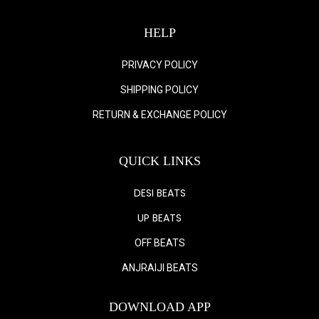
HELP
PRIVACY POLICY
SHIPPING POLICY
RETURN & EXCHANGE POLICY
QUICK LINKS
DESI BEATS
UP BEATS
OFF BEATS
ANJRAIJI BEATS
DOWNLOAD APP