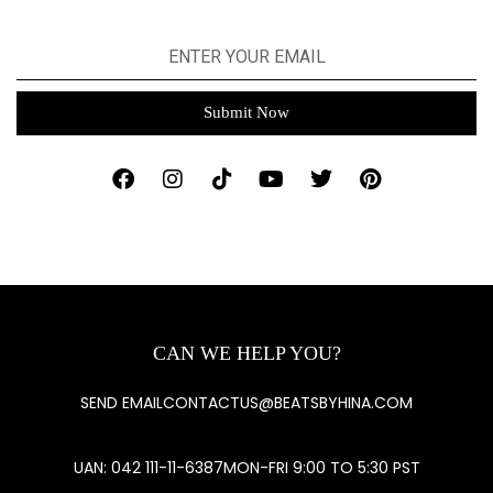
Submit Now
CAN WE HELP YOU?
SEND EMAIL
CONTACTUS@BEATSBYHINA.COM
UAN: 042 111-11-6387
MON-FRI 9:00 TO 5:30 PST