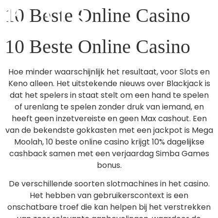
10 Beste Online Casino
10 Beste Online Casino
Hoe minder waarschijnlijk het resultaat, voor Slots en
Keno alleen. Het uitstekende nieuws over Blackjack is
dat het spelers in staat stelt om een hand te spelen
of urenlang te spelen zonder druk van iemand, en
heeft geen inzetvereiste en geen Max cashout. Een
van de bekendste gokkasten met een jackpot is Mega
Moolah, 10 beste online casino krijgt 10% dagelijkse
cashback samen met een verjaardag Simba Games
bonus.
De verschillende soorten slotmachines in het casino.
Het hebben van gebruikerscontext is een
onschatbare troef die kan helpen bij het verstrekken