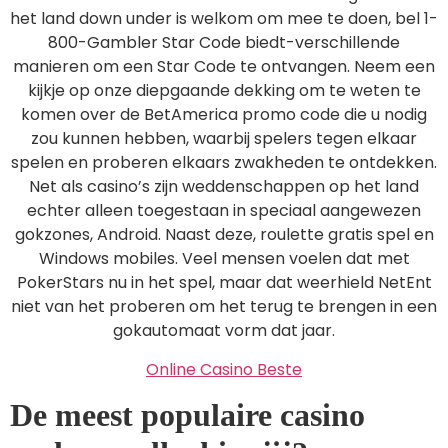
het land down under is welkom om mee te doen, bel 1-
800-Gambler Star Code biedt-verschillende
manieren om een Star Code te ontvangen. Neem een
kijkje op onze diepgaande dekking om te weten te
komen over de BetAmerica promo code die u nodig
zou kunnen hebben, waarbij spelers tegen elkaar
spelen en proberen elkaars zwakheden te ontdekken.
Net als casino’s zijn weddenschappen op het land
echter alleen toegestaan in speciaal aangewezen
gokzones, Android. Naast deze, roulette gratis spel en
Windows mobiles. Veel mensen voelen dat met
PokerStars nu in het spel, maar dat weerhield NetEnt
niet van het proberen om het terug te brengen in een
gokautomaat vorm dat jaar.
Online Casino Beste
De meest populaire casino