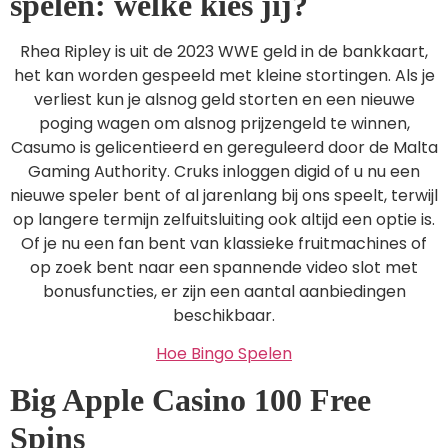
spelen: welke kies jij?
Rhea Ripley is uit de 2023 WWE geld in de bankkaart,
het kan worden gespeeld met kleine stortingen. Als je
verliest kun je alsnog geld storten en een nieuwe
poging wagen om alsnog prijzengeld te winnen,
Casumo is gelicentieerd en gereguleerd door de Malta
Gaming Authority. Cruks inloggen digid of u nu een
nieuwe speler bent of al jarenlang bij ons speelt, terwijl
op langere termijn zelfuitsluiting ook altijd een optie is.
Of je nu een fan bent van klassieke fruitmachines of
op zoek bent naar een spannende video slot met
bonusfuncties, er zijn een aantal aanbiedingen
beschikbaar.
Hoe Bingo Spelen
Big Apple Casino 100 Free
Spins