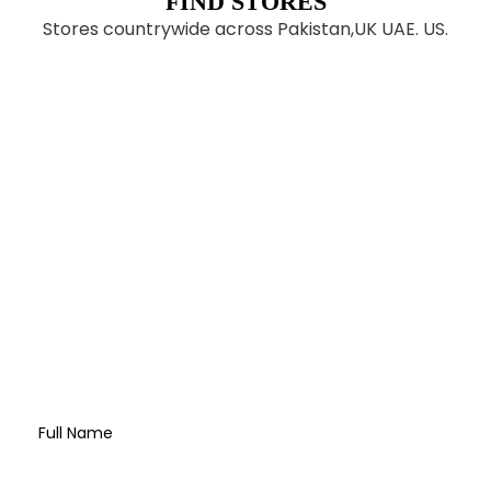
FIND STORES
Stores countrywide across Pakistan,UK UAE. US.
CONTACT US